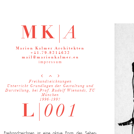
MK|
A
Marion Kalmer Architekten
+41.79.8214632
mail@marionkalmer.eu
impressum



Freihandzeichnungen
Unterricht Grundlagen der Gestaltung und
Darstellung, bei Prof. Rudolf Wienands, TU
München
1996-1997
L|
001
Freihandzeichnen ist eine aktive Form des Sehen-